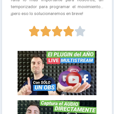
temporizador para programar el movimiento…
¡pero eso lo solucionaremos en breve!





llegado. Cómo emitir en
plataformas a la vez en OBS al fin ha
El plugin para emitir en todas las
las plataformas a la vez!
Plugin para emitir en todas
entrada de línea a parte, sin más cables
directamente? sin necesidad de una