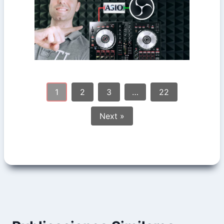
¿Cómo capturar el audio de la controladora
de la CONTROLADORA
Cómo CAPTURAR el audio
1
2
3
…
22
Next »