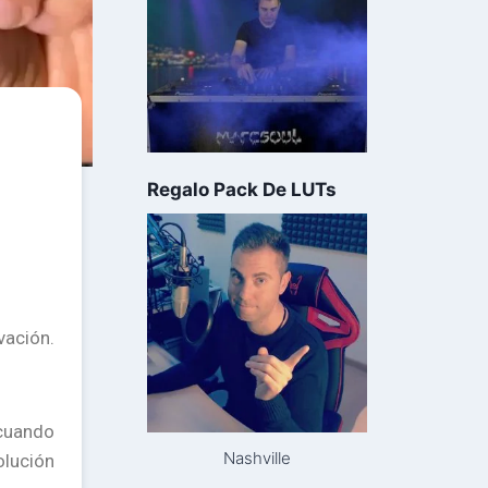
Regalo Pack De LUTs
vación.
 cuando
Nashville
olución