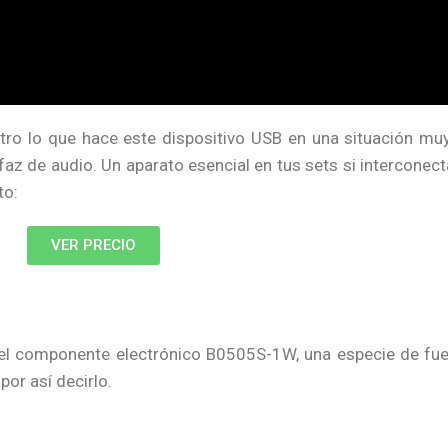
ro lo que hace este dispositivo USB en una situación muy
rfaz de audio. Un aparato esencial en tus sets si interconec
to:
VER PRECIO
n el componente electrónico B0505S-1W, una especie de fu
por así decirlo.