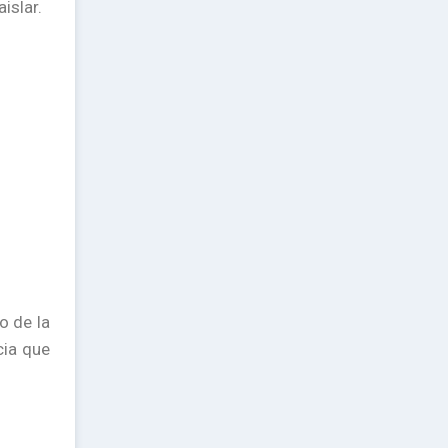
islar.
o de la
cia que