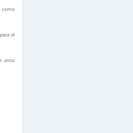
a como
para el
te unos