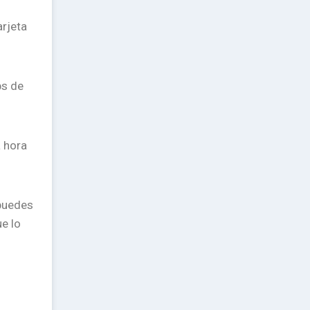
rjeta
ps de
a hora
 puedes
e lo