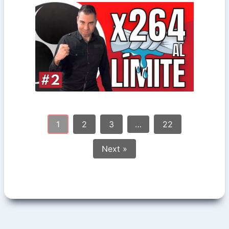
comprender el por qué de
en OBS para transmitir o grabar. Vas a
Aquí vas a aprender cómo configurar x264
OBS
Cómo configurar x264 en
1
2
3
…
22
Next »