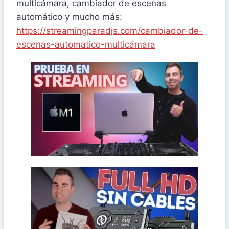
multicámara, cambiador de escenas
automático y mucho más:
https://streamingparadjs.com/cambiador-de-
escenas-automatico-multicámara
más curiosidad ha suscitado
Apple en streaming. Una de las pruebas que
Pongo a prueba el nuevo procesador M1 de
streaming
El M1 de Apple a prueba en
un HDMI inalámbrico o alguna solución para
movilidad en alguna cámara y estás buscando
Si tu proyecto de streaming necesita
cámaras, el MARS 400S Pro
HDMI inalámbrico para tus