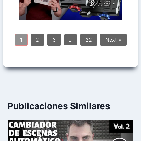
1
2
3
…
22
Next »
Publicaciones Similares