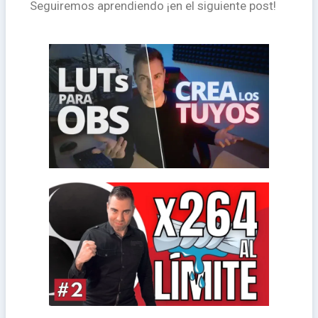
Seguiremos aprendiendo ¡en el siguiente post!
son las LUTs
filtros de cámara para OBS. Vas a ver qué
Aquí vas a aprender a crear tus propios
¿qué son las LUTs?
Filtros de cámara para OBS
comprender el por qué de
en OBS para transmitir o grabar. Vas a
Aquí vas a aprender cómo configurar x264
OBS
Cómo configurar x264 en