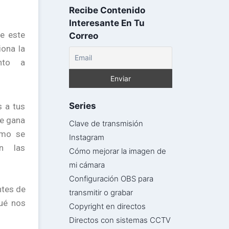
Recibe Contenido
Interesante En Tu
re este
Correo
iona la
nto a
Series
s a tus
je gana
Clave de transmisión
ómo se
Instagram
n las
Cómo mejorar la imagen de
mi cámara
Configuración OBS para
tes de
transmitir o grabar
qué nos
Copyright en directos
Directos con sistemas CCTV