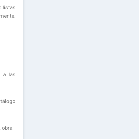
 listas
amente.
 a las
atálogo
a obra.