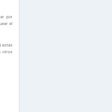
ar por
uear el
ú estás
n otros