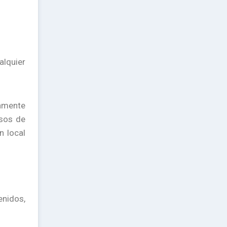
alquier
camente
esos de
n local
enidos,