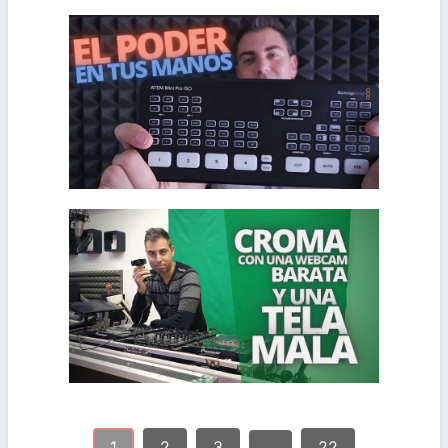
switchers de
Mini Pro ISO, tope de gama de la serie de
En esta review pongo a prueba el ATEM
ATEM Mini Pro ISO a prueba
encontrarás
problemas y el resultado es nefasto. Aquí
pocos medios, siempre surgen los mismos
Cuando intentamos hacer un croma con
POCOS MEDIOS
Cómo hacer un CROMA con
1
2
3
…
22