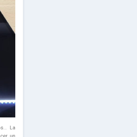
os… La
acer un