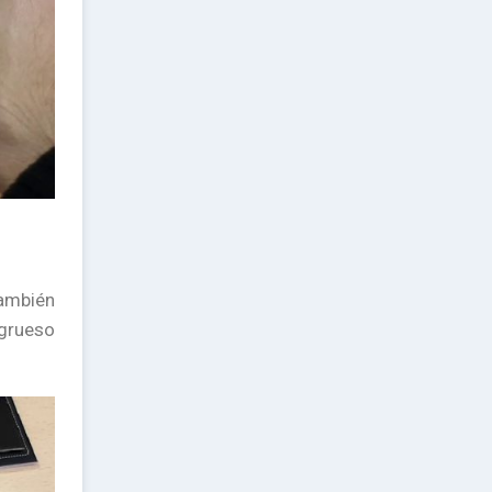
También
 grueso