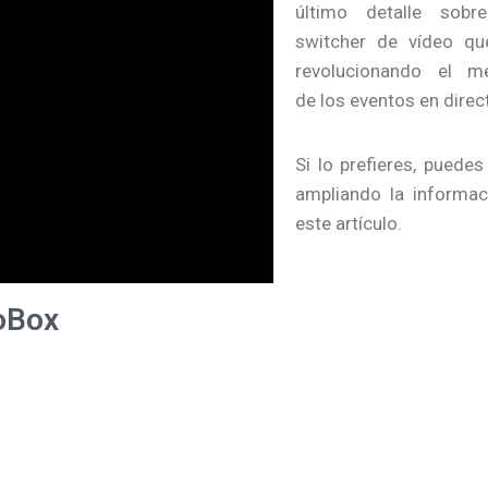
último detalle sobr
switcher de vídeo qu
revolucionando el m
de los eventos en direc
Si lo prefieres, puedes
ampliando la informac
este artículo.
oBox