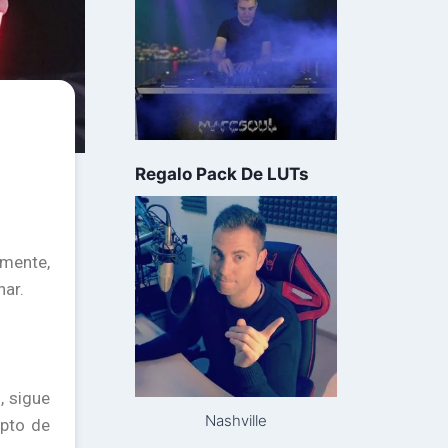
Regalo Pack De LUTs
amente,
nar.
, sigue
Nashville
epto de