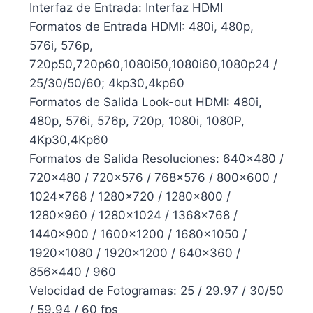
Interfaz de Entrada: Interfaz HDMI
Formatos de Entrada HDMI: 480i, 480p,
576i, 576p,
720p50,720p60,1080i50,1080i60,1080p24 /
25/30/50/60; 4kp30,4kp60
Formatos de Salida Look-out HDMI: 480i,
480p, 576i, 576p, 720p, 1080i, 1080P,
4Kp30,4Kp60
Formatos de Salida Resoluciones: 640×480 /
720×480 / 720×576 / 768×576 / 800×600 /
1024×768 / 1280×720 / 1280×800 /
1280×960 / 1280×1024 / 1368×768 /
1440×900 / 1600×1200 / 1680×1050 /
1920×1080 / 1920×1200 / 640×360 /
856×440 / 960
Velocidad de Fotogramas: 25 / 29.97 / 30/50
/ 59.94 / 60 fps