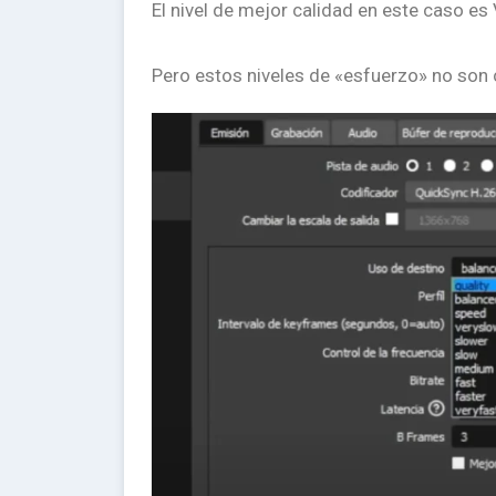
El nivel de mejor calidad en este caso es
Pero estos niveles de «esfuerzo» no son