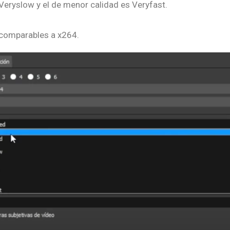
 Veryslow y el de menor calidad es Veryfast.
 comparables a x264.