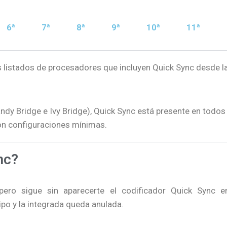
6ª
7ª
8ª
9ª
10ª
11ª
os listados de procesadores que incluyen Quick Sync desde l
ndy Bridge e Ivy Bridge), Quick Sync está presente en todos
 con configuraciones mínimas.
nc?
ero sigue sin aparecerte el codificador Quick Sync e
ipo y la integrada queda anulada.