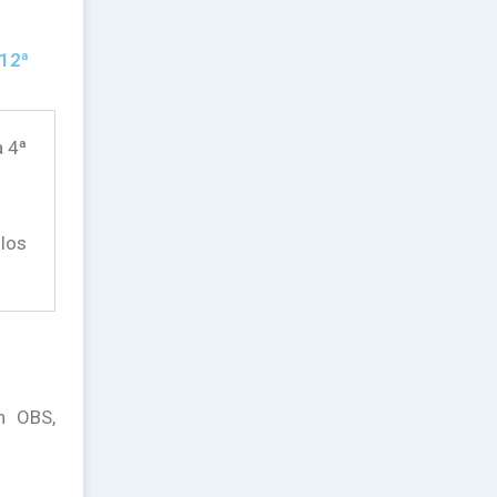
12ª
a 4ª
 los
n OBS,